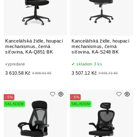
Kancelářská židle, houpací
Kancelářská židle, houpací
mechanismus, černá
mechanismus, černá
síťovina, KA-Q851 BK
síťovina, KA-S248 BK
vypredané
skladem 3 ks
3 610.58 Kč
3 507.12 Kč
3 800.61 Kč
3 691.71 Kč
- 5%
- 5%
SKLADEM
SKLADEM