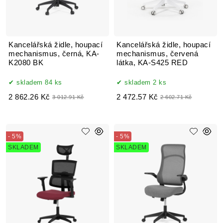
Kancelářská židle, houpací
Kancelářská židle, houpací
mechanismus, černá, KA-
mechanismus, červená
K2080 BK
látka, KA-S425 RED
skladem 84 ks
skladem 2 ks
2 862.26 Kč
2 472.57 Kč
3 012.91 Kč
2 602.71 Kč
- 5%
- 5%
SKLADEM
SKLADEM