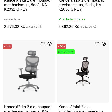
Kancelářská židle, houpací
Kancelářská židle, houpací
mechanismus, šedá, KA-
mechanismus, šedá, KA-
K2031 GREY
K2080 GREY
vypredané
skladem 59 ks
2 576.02 Kč
2 862.26 Kč
2 711.60 Kč
3 012.90 Kč
- 5%
- 5%
SKLADEM
Kancelářská židle, houpací
Kancelářská židle,
mechanismus, šedá, KA-
synchronní mechanismus,