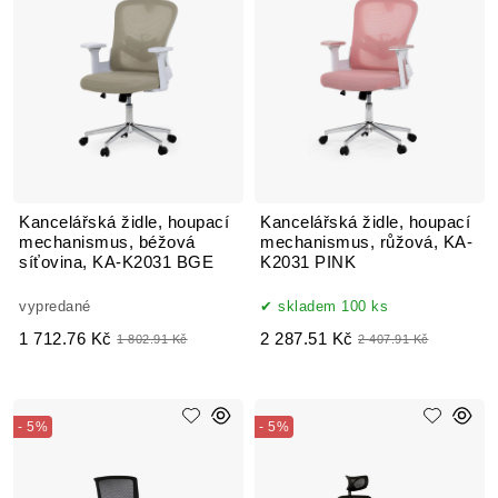
Kancelářská židle, houpací
Kancelářská židle, houpací
mechanismus, béžová
mechanismus, růžová, KA-
síťovina, KA-K2031 BGE
K2031 PINK
vypredané
skladem 100 ks
1 712.76 Kč
2 287.51 Kč
1 802.91 Kč
2 407.91 Kč
- 5%
- 5%