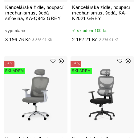
Kancelářská židle, houpací
Kancelářská židle, houpací
mechanismus, šedá
mechanismus, šedá, KA-
síťovina, KA-Q843 GREY
K2021 GREY
vypredané
skladem 100 ks
3 196.76 Kč
2 162.21 Kč
3 365.01 Kč
2 276.01 Kč
- 5%
- 5%
SKLADEM
SKLADEM