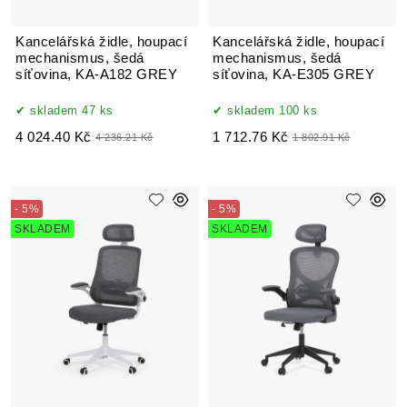
Kancelářská židle, houpací
Kancelářská židle, houpací
mechanismus, šedá
mechanismus, šedá
síťovina, KA-A182 GREY
síťovina, KA-E305 GREY
skladem 47 ks
skladem 100 ks
4 024.40 Kč
1 712.76 Kč
4 236.21 Kč
1 802.91 Kč
- 5%
- 5%
SKLADEM
SKLADEM