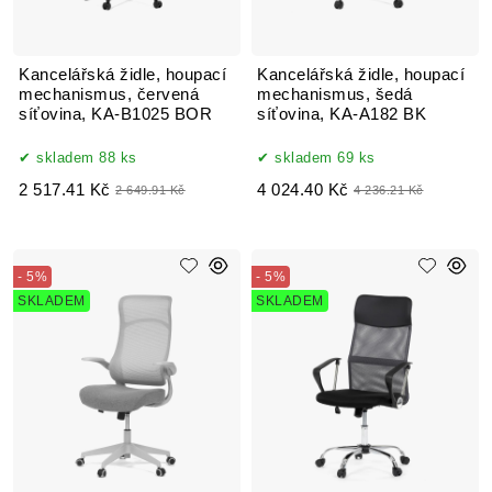
Kancelářská židle, houpací
Kancelářská židle, houpací
mechanismus, červená
mechanismus, šedá
síťovina, KA-B1025 BOR
síťovina, KA-A182 BK
skladem 88 ks
skladem 69 ks
2 517.41 Kč
4 024.40 Kč
2 649.91 Kč
4 236.21 Kč
- 5%
- 5%
SKLADEM
SKLADEM