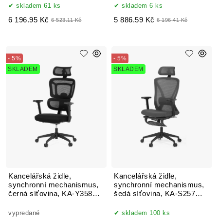
skladem 61 ks
skladem 6 ks
6 196.95 Kč
5 886.59 Kč
6 523.11 Kč
6 196.41 Kč
- 5%
- 5%
SKLADEM
SKLADEM
Kancelářská židle,
Kancelářská židle,
synchronní mechanismus,
synchronní mechanismus,
černá síťovina, KA-Y358
šedá síťovina, KA-S257
BK
GREY
vypredané
skladem 100 ks