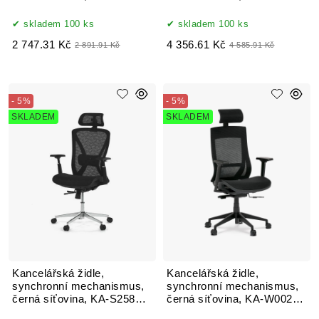
BK
BK
skladem 100 ks
skladem 100 ks
2 747.31 Kč
4 356.61 Kč
2 891.91 Kč
4 585.91 Kč
- 5%
- 5%
SKLADEM
SKLADEM
Kancelářská židle,
Kancelářská židle,
synchronní mechanismus,
synchronní mechanismus,
černá síťovina, KA-S258
černá síťovina, KA-W002
BK
BK