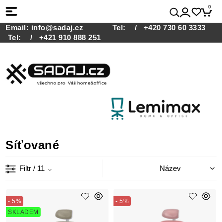
0
Email:
info@sadaj.cz
Tel:
/ +420 730 60 3333
Tel:
/ +421 910 888 251
Síťované
Filtr
/ 11
- 5%
- 5%
SKLADEM