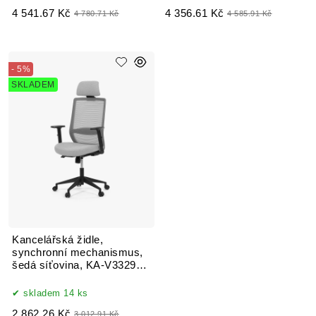
4 541.67 Kč
4 356.61 Kč
4 780.71 Kč
4 585.91 Kč
- 5%
SKLADEM
Kancelářská židle,
synchronní mechanismus,
šedá síťovina, KA-V3329
GREY
skladem 14 ks
2 862.26 Kč
3 012.91 Kč