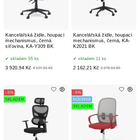
Kancelářská židle, houpací
Kancelářská židle, houpací
mechanismus, černá
mechanismus, černá, KA-
síťovina, KA-Y309 BK
K2021 BK
skladem 55 ks
skladem 11 ks
3 920.94 Kč
2 162.21 Kč
4 127.31 Kč
2 276.01 Kč
- 5%
- 5%
SKLADEM
NOVINKA
SKLADEM