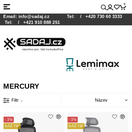
0
Email:
info@sadaj.cz
Tel:
/ +420 730 60 3333
Tel:
/ +421 910 888 251
MERCURY
Filtr
- 3%
- 3%
NÁŠ TIP
NÁŠ TIP