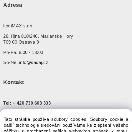
Adresa
lemiMAX s.r.o.
28. října 810/246, Mariánske Hory
709 00 Ostrava 9
Po-Pá: 8:00 - 18:00
So-Ne:
info@sadaj.cz
Kontakt
Tel:
+ 420 730 603 333
+421 910 888 251
Tato stránka používá soubory cookies. Soubory cookie a
Mail:
info@sadaj.cz
další technologie sledování používáme ke zlepšení vašeho
zážitku z procházení našich webových stránek k tomu,