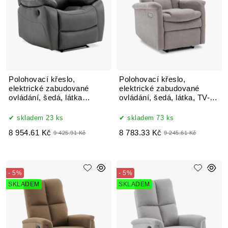
Polohovací křeslo,
Polohovací křeslo,
elektrické zabudované
elektrické zabudované
ovládání, šedá, látka
ovládání, šedá, látka, TV-
vintage, TV-4094 GREY3
925 SIL2
skladem 23 ks
skladem 73 ks
8 954.61 Kč
8 783.33 Kč
9 425.91 Kč
9 245.61 Kč
- 5%
- 5%
SKLADEM
SKLADEM