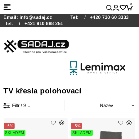
0
Email:
info@sadaj.cz
Tel:
/ +420 730 60 3333
Tel:
/ +421 910 888 251
TV křesla polohovací
Filtr
/ 9
- 5%
- 5%
SKLADEM
SKLADEM