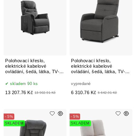
Polohovací křeslo,
Polohovací křeslo,
elektrické kabelové
elektrické kabelové
ovládání, šedá, látka, TV-
ovládání, šedá, látka, TV-
1171 GREY2
5482 GREY2
skladem 90 ks
vypredané
13 207.76 Kč
6 310.76 Kč
13 902.91 Kč
6 642.91 Kč
- 5%
- 5%
SKLADEM
SKLADEM