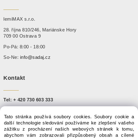
lemiMAX s.r.o.
28. října 810/246, Mariánske Hory
709 00 Ostrava 9
Po-Pá: 8:00 - 18:00
So-Ne:
info@sadaj.cz
Kontakt
Tel:
+ 420 730 603 333
+421 910 888 251
Tato stránka používá soubory cookies. Soubory cookie a
Mail:
info@sadaj.cz
další technologie sledování používáme ke zlepšení vašeho
zážitku z procházení našich webových stránek k tomu,
abychom vám zobrazovali přizpůsobený obsah a cílené