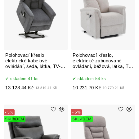
Polohovací křeslo,
Polohovací křeslo,
elektrické kabelové
elektrické zabudované
ovládání, šedá, látka, TV-
ovládání, béžová, látka, TV-
7072 GREY2
929 CRM2
skladem 41 ks
skladem 54 ks
13 128.44 Kč
10 231.70 Kč
13 819.41 Kč
10 770.21 Kč
- 5%
- 5%
SKLADEM
SKLADEM