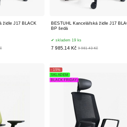
 židle J17 BLACK
BESTUHL Kancelářská židle J17 BL
BP šedá
skladem 19 ks
7 985.14 Kč
Kč
9 981.43 Kč
- 15%
SKLADEM
BLACK FRIDAY