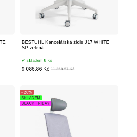
ITE
BESTUHL Kancelářská židle J17 WHITE
SP zelená
skladem 8 ks
9 086.86 Kč
11 358.57 Kč
- 20%
SKLADEM
BLACK FRIDAY