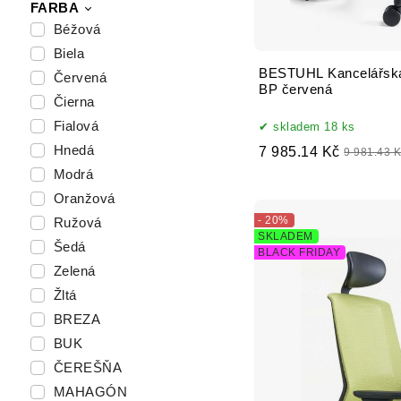
FARBA
Béžová
Biela
BESTUHL Kancelářská
Červená
BP červená
Čierna
Fialová
skladem 18 ks
Hnedá
7 985.14 Kč
9 981.43 
Modrá
Oranžová
- 20%
Ružová
SKLADEM
Šedá
BLACK FRIDAY
Zelená
Žltá
BREZA
BUK
ČEREŠŇA
MAHAGÓN