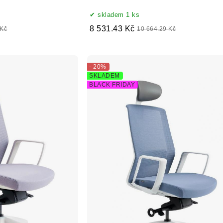
skladem 1 ks
8 531.43 Kč
 Kč
10 664.29 Kč
- 20%
SKLADEM
BLACK FRIDAY