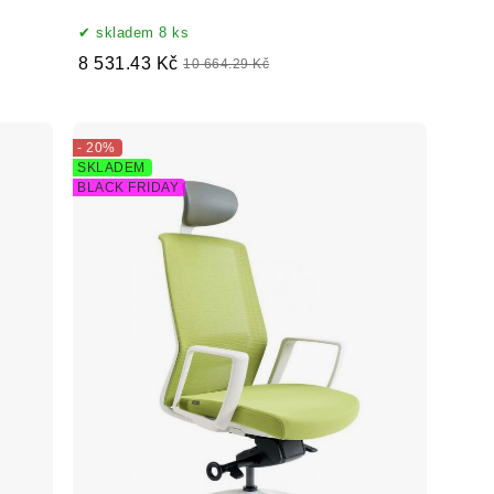
skladem 8 ks
8 531.43 Kč
10 664.29 Kč
- 20%
SKLADEM
BLACK FRIDAY