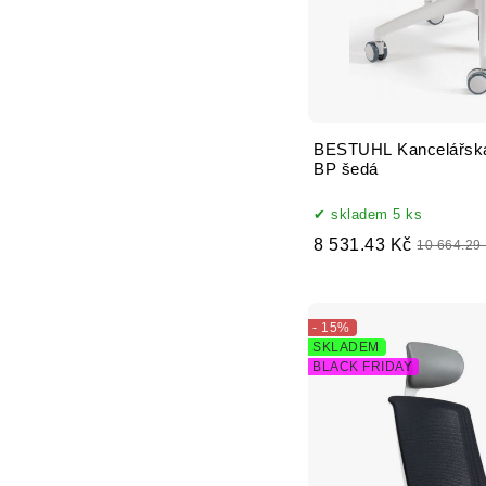
BESTUHL Kancelářská
BP šedá
skladem 5 ks
8 531.43 Kč
10 664.29
- 15%
SKLADEM
BLACK FRIDAY