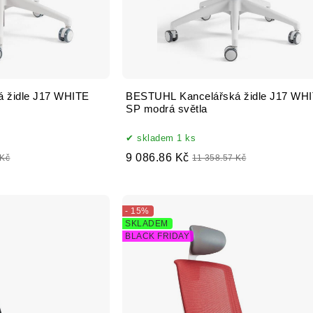
 židle J17 WHITE
BESTUHL Kancelářská židle J17 WH
SP modrá světla
skladem 1 ks
9 086.86 Kč
 Kč
11 358.57 Kč
- 15%
SKLADEM
BLACK FRIDAY