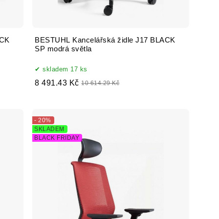
ACK
BESTUHL Kancelářská židle J17 BLACK
SP modrá světla
skladem 17 ks
8 491.43 Kč
10 614.29 Kč
- 20%
SKLADEM
BLACK FRIDAY