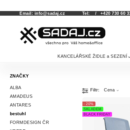
Email:
info@sadaj.cz
Tel:
/ +420 730 60 3
KANCELÁŘSKÉ ŽIDLE a SEZENÍ
ZNAČKY
ALBA
Filtr
Cena
AMADEUS
- 20%
ANTARES
SKLADEM
bestuhl
BLACK FRIDAY
FORMDESIGN ČR