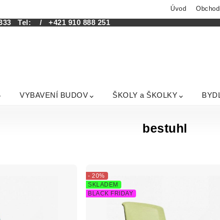
Úvod
Obchod
333
Tel:
/ +421 910 888 251
VYBAVENÍ BUDOV
ŠKOLY a ŠKOLKY
BYD
bestuhl
- 20%
SKLADEM
BLACK FRIDAY