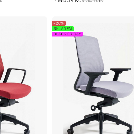
7 985.14 Kč
Kč
9 981.43 Kč
- 20%
SKLADEM
BLACK FRIDAY