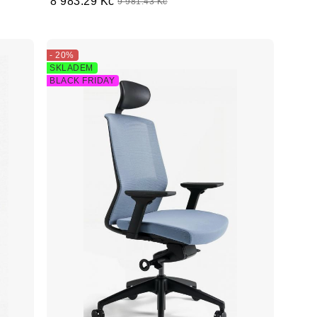
8 983.29 Kč
9 981.43 Kč
- 20%
SKLADEM
BLACK FRIDAY