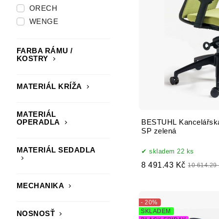
ORECH
WENGE
FARBA RÁMU /
KOSTRY
MATERIÁL KRÍŽA
MATERIÁL
OPERADLA
BESTUHL Kancelářská
SP zelená
MATERIÁL SEDADLA
skladem 22 ks
8 491.43 Kč
10 614.29
MECHANIKA
- 20%
SKLADEM
NOSNOSŤ