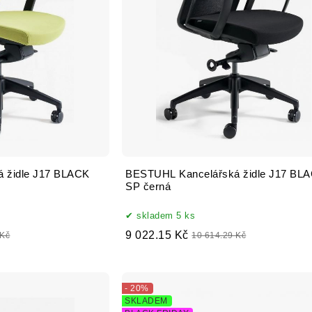
 židle J17 BLACK
BESTUHL Kancelářská židle J17 BL
SP černá
skladem 5 ks
9 022.15 Kč
 Kč
10 614.29 Kč
- 20%
SKLADEM