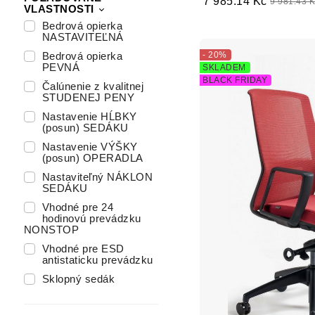
7 985.14 Kč
9 981.43 
VLASTNOSTI
Bedrová opierka
NASTAVITEĽNÁ
- 20%
Bedrová opierka
PEVNÁ
SKLADEM
BLACK FRIDAY
Čalúnenie z kvalitnej
STUDENEJ PENY
Nastavenie HĹBKY
(posun) SEDÁKU
Nastavenie VÝŠKY
(posun) OPERADLA
Nastaviteľný NÁKLON
SEDÁKU
Vhodné pre 24
hodinovú prevádzku
NONSTOP
Vhodné pre ESD
antistaticku prevádzku
Sklopný sedák