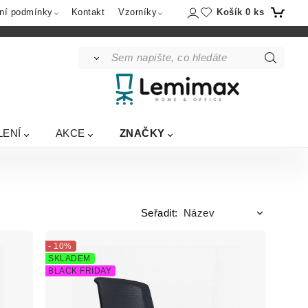
Košík
0
ks
ní podmínky
Kontakt
Vzorníky
LENÍ
AKCE
ZNAČKY
Seřadit:
- 10%
SKLADEM
BLACK FRIDAY