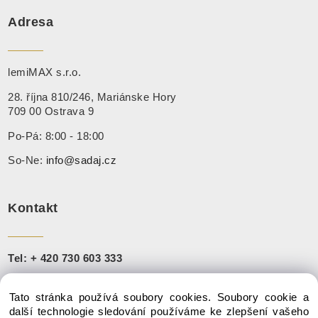
Adresa
lemiMAX s.r.o.
28. října 810/246, Mariánske Hory
709 00 Ostrava 9
Po-Pá: 8:00 - 18:00
So-Ne:
info@sadaj.cz
Kontakt
Tel:
+ 420 730 603 333
+421 910 888 251
Tato stránka používá soubory cookies. Soubory cookie a
Mail:
info@sadaj.cz
další technologie sledování používáme ke zlepšení vašeho