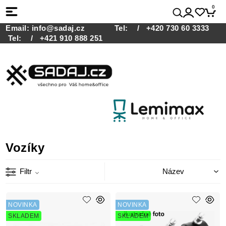
0
Email:
info@sadaj.cz
Tel:
/ +420 730 60 3333
Tel:
/ +421 910 888 251
Vozíky
Filtr
NOVINKA
NOVINKA
SKLADEM
SKLADEM