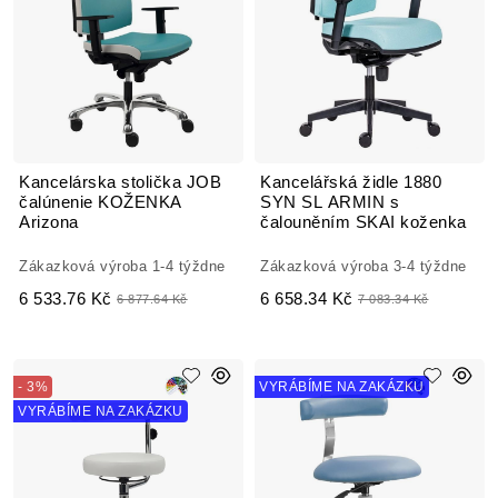
Kancelárska stolička JOB
Kancelářská židle 1880
čalúnenie KOŽENKA
SYN SL ARMIN s
Arizona
čalouněním SKAI koženka
Zákazková výroba 1-4 týždne
Zákazková výroba 3-4 týždne
6 533.76 Kč
6 658.34 Kč
6 877.64 Kč
7 083.34 Kč
- 3%
VYRÁBÍME NA ZAKÁZKU
VYRÁBÍME NA ZAKÁZKU