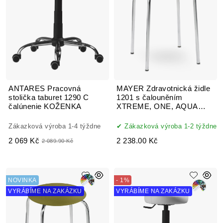
ANTARES Pracovná
MAYER Zdravotnická židle
stolička taburet 1290 C
1201 s čalouněním
čalúnenie KOŽENKA
XTREME, ONE, AQUA
CLEAN, MYSTIC
Zákazková výroba 1-4 týždne
Zákazková výroba 1-2 týždne
2 069 Kč
2 238.00 Kč
2 089.90 Kč
NOVINKA
- 1%
VYRÁBÍME NA ZAKÁZKU
VYRÁBÍME NA ZAKÁZKU