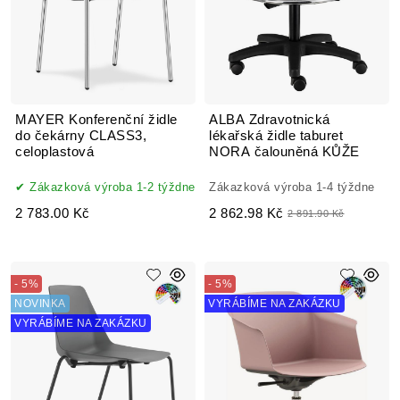
MAYER Konferenční židle
ALBA Zdravotnická
do čekárny CLASS3,
lékařská židle taburet
celoplastová
NORA čalouněná KŮŽE
Zákazková výroba 1-2 týždne
Zákazková výroba 1-4 týždne
2 783.00 Kč
2 862.98 Kč
2 891.90 Kč
- 5%
- 5%
NOVINKA
VYRÁBÍME NA ZAKÁZKU
VYRÁBÍME NA ZAKÁZKU