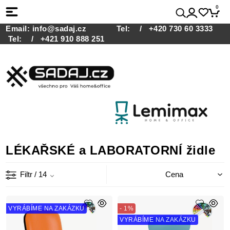
0
Email:
info@sadaj.cz
Tel:
/ +420 730 60 3333
Tel:
/ +421 910 888 251
LÉKAŘSKÉ a LABORATORNÍ židle
Filtr
/ 14
VYRÁBÍME NA ZAKÁZKU
- 1%
VYRÁBÍME NA ZAKÁZKU