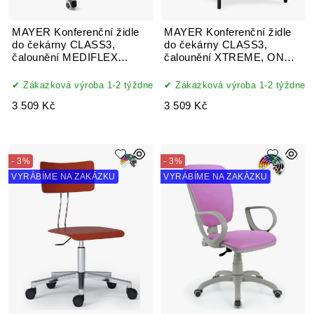
MAYER Konferenční židle
MAYER Konferenční židle
do čekárny CLASS3,
do čekárny CLASS3,
čalounění MEDIFLEX
čalounění XTREME, ONE,
SILVERTEX, koženka
AQUA CLEAN, MYSTIC
Zákazková výroba 1-2 týždne
Zákazková výroba 1-2 týždne
3 509 Kč
3 509 Kč
- 3%
- 3%
VYRÁBÍME NA ZAKÁZKU
VYRÁBÍME NA ZAKÁZKU