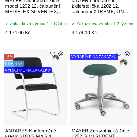
MAYER Laboratorní židle,
MAYER Laboratorní
model 1202 12, čalounění
židle/stolička 1202 12,
MEDIFLEX SILVERTEX,
čalounění XTREME, ONE,
koženka
AQUA CLEAN, MYSTIC
Zákazková výroba 1-2 týždne
Zákazková výroba 1-2 týždne
4 174.00 Kč
4 174.00 Kč
- 5%
VYRÁBÍME NA ZAKÁZKU
NOVINKA
VYRÁBÍME NA ZAKÁZKU
ANTARES Konferenčné
MAYER Zdravotnická židle
kreslo 2180/S MAGIX
1252 G MI RI DENT,