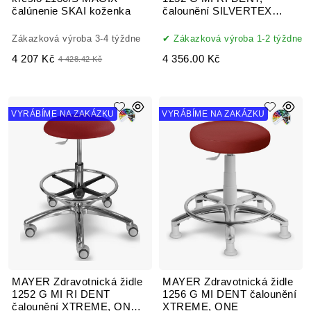
čalúnenie SKAI koženka
čalounění SILVERTEX
MEDIFLEX, koženka
Zákazková výroba 3-4 týždne
Zákazková výroba 1-2 týždne
4 207 Kč
4 356.00 Kč
4 428.42 Kč
VYRÁBÍME NA ZAKÁZKU
VYRÁBÍME NA ZAKÁZKU
MAYER Zdravotnická židle
MAYER Zdravotnická židle
1252 G MI RI DENT
1256 G MI DENT čalounění
čalounění XTREME, ONE,
XTREME, ONE