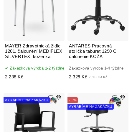
MAYER Zdravotnická židle
ANTARES Pracovná
1201, čalounění MEDIFLEX
stolička taburet 1290 C
SILVERTEX, koženka
čalúnenie KOŽA
Zákazková výroba 1-2 týždne
Zákazková výroba 1-4 týždne
2 238 Kč
2 329 Kč
2 352.53 Kč
VYRÁBÍME NA ZAKÁZKU
- 1%
VYRÁBÍME NA ZAKÁZKU