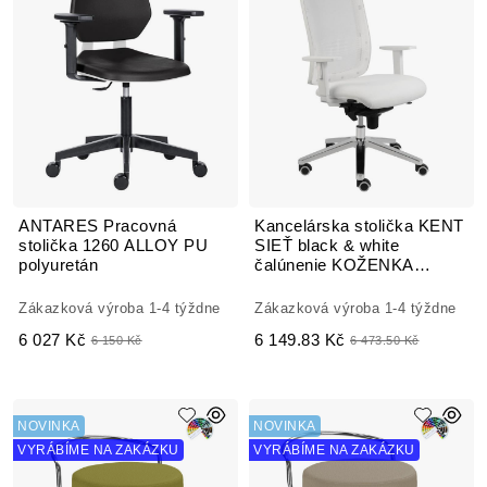
ANTARES Pracovná
Kancelárska stolička KENT
stolička 1260 ALLOY PU
SIEŤ black & white
polyuretán
čalúnenie KOŽENKA
Arizona
Zákazková výroba 1-4 týždne
Zákazková výroba 1-4 týždne
6 027 Kč
6 149.83 Kč
6 150 Kč
6 473.50 Kč
NOVINKA
NOVINKA
VYRÁBÍME NA ZAKÁZKU
VYRÁBÍME NA ZAKÁZKU