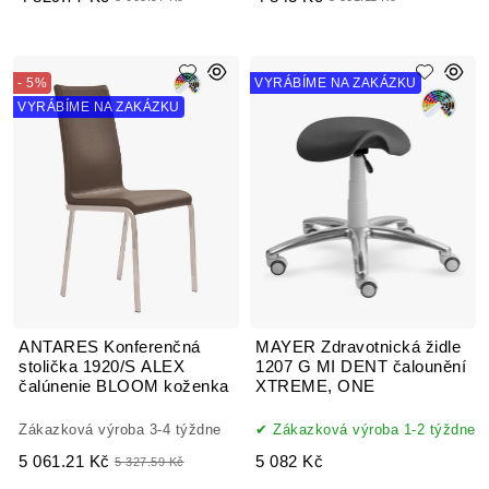
- 5%
VYRÁBÍME NA ZAKÁZKU
VYRÁBÍME NA ZAKÁZKU
ANTARES Konferenčná
MAYER Zdravotnická židle
stolička 1920/S ALEX
1207 G MI DENT čalounění
čalúnenie BLOOM koženka
XTREME, ONE
Zákazková výroba 3-4 týždne
Zákazková výroba 1-2 týždne
5 061.21 Kč
5 082 Kč
5 327.59 Kč