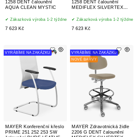
1258 DENT čalounění
1258 DENT čalounění
AQUA CLEAN MYSTIC
MEDIFLEX SILVERTEX
koženka
Zákazková výroba 1-2 týždne
Zákazková výroba 1-2 týždne
7 623 Kč
7 623 Kč
VYRÁBÍME NA ZAKÁZKU
VYRÁBÍME NA ZAKÁZKU
NOVÉ BARVY
MAYER Konferenční křeslo
MAYER Zdravotnická židle
PRIME 251 252 253 SW
2206 G DENT čalounění