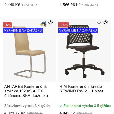
4 440 Kč
4 566.96 Kč
4 673.68 Kč
4 807.33 Kč
- 5%
- 10%
VYRÁBÍME NA ZAKÁZKU
VYRÁBÍME NA ZAKÁZKU
ANTARES Konferenčná
RIM Konferenční křeslo
stolička 1920/S ALEX
REWIND RW 2111 plast
čalúnenie SKAI koženka
Zákazková výroba 3-4 týždne
Zákazková výroba 3-5 týždne
4 829.77 Kč
4 843 Kč
5 083.97 Kč
5 381.11 Kč