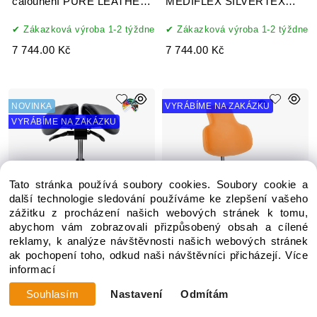
čalounění PURE LEATHER
MEDIFLEX SILVERTEX
prava kůže
koženka
Zákazková výroba 1-2 týždne
Zákazková výroba 1-2 týždne
7 744.00 Kč
7 744.00 Kč
NOVINKA
VYRÁBÍME NA ZAKÁZKU
VYRÁBÍME NA ZAKÁZKU
Tato stránka používá soubory cookies. Soubory cookie a
další technologie sledování používáme ke zlepšení vašeho
zážitku z procházení našich webových stránek k tomu,
abychom vám zobrazovali přizpůsobený obsah a cílené
reklamy, k analýze návštěvnosti našich webových stránek
ak pochopení toho, odkud naši návštěvníci přicházejí.
Více
informací
Zdravotnická židle se
MAYER Zdravotnická židle
sedlovým opěradlem 1214
2206 G DENT čalounění
Souhlasím
Nastavení
Odmítám
S DENT, čalounění
XTREME, ONE
KOŽENKA Silvertex,