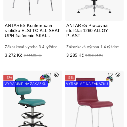
ANTARES Konferenčná
ANTARES Pracovná
stolička ELSI TC ALL SEAT
stolička 1260 ALLOY
UPH čalúnenie SKAI
PLAST
koženka
Zákazková výroba 3-4 týždne
Zákazková výroba 1-4 týždne
3 272 Kč
3 285 Kč
3 444.21 Kč
3 352.04 Kč
- 3%
- 5%
VYRÁBÍME NA ZAKÁZKU
VYRÁBÍME NA ZAKÁZKU