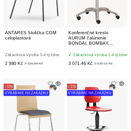
ANTARES Stolička COM
Konferenčné kreslo
celoplastová
AURUM čalúnenie
BONDAI, BOMBAY,
FORTIS
Zákazková výroba 3-4 týždne
Zákazková výroba 1-4 týždne
2 980 Kč
3 071.46 Kč
3 136.84 Kč
3 233.12 Kč
- 5%
- 2%
VYRÁBÍME NA ZAKÁZKU
VYRÁBÍME NA ZAKÁZKU