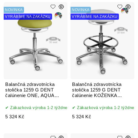
NOVINKA
NOVINKA
VYRÁBÍME NA ZAKÁZKU
VYRÁBÍME NA ZAKÁZKU
Balančná zdravotnícka
Balančná zdravotnícka
stolička 1259 G DENT
stolička 1259 G DENT
čalúnenie ONE, AQUA
čalúnenie KOŽENKA
CLEAN, XTREME
Silvertex, Mediflex
Zákazková výroba 1-2 týždne
Zákazková výroba 1-2 týždne
5 324 Kč
5 324 Kč