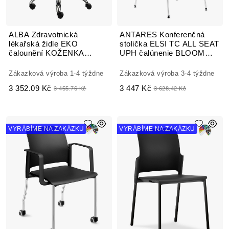
ALBA Zdravotnická
ANTARES Konferenčná
lékařská židle EKO
stolička ELSI TC ALL SEAT
čalounění KOŽENKA
UPH čalúnenie BLOOM
Arizona
koženka
Zákazková výroba 1-4 týždne
Zákazková výroba 3-4 týždne
3 352.09 Kč
3 447 Kč
3 455.76 Kč
3 628.42 Kč
VYRÁBÍME NA ZAKÁZKU
VYRÁBÍME NA ZAKÁZKU