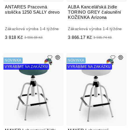
ANTARES Pracovná
ALBA Kancelářská židle
stolička 1250 SALLY drevo
TORINO GREY čalounění
KOŽENKA Arizona
Zákazková výroba 1-4 týždne
Zákazková výroba 1-4 týždne
3 818 Kč
3 866.17 Kč
3 936.08 Kč
3 985.74 Kč
NOVINKA
NOVINKA
VYRÁBÍME NA ZAKÁZKU
VYRÁBÍME NA ZAKÁZKU