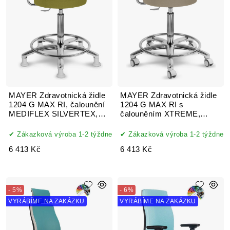
MAYER Zdravotnická židle
MAYER Zdravotnická židle
1204 G MAX RI, čalounění
1204 G MAX RI s
MEDIFLEX SILVERTEX,
čalouněním XTREME,
koženka
ONE, AQUA CLEAN,
MYSTIC
Zákazková výroba 1-2 týždne
Zákazková výroba 1-2 týždne
6 413 Kč
6 413 Kč
- 5%
- 6%
VYRÁBÍME NA ZAKÁZKU
VYRÁBÍME NA ZAKÁZKU