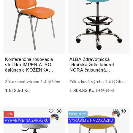
Konferenčná rokovacia
ALBA Zdravotnická
stolička IMPERIA ISO
lékařská židle taburet
čalúnenie KOŽENKA
NORA čalouněná
Arizona
KOŽENKA Arizona
Zákazková výroba 1-4 týždne
Zákazková výroba 1-4 týždne
1 512.50 Kč
1 808.83 Kč
1 827.10 Kč
- 1%
NOVINKA
VYRÁBÍME NA ZAKÁZKU
VYRÁBÍME NA ZAKÁZKU