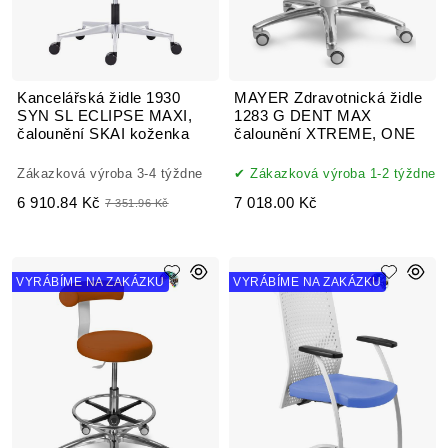
Kancelářská židle 1930
MAYER Zdravotnická židle
SYN SL ECLIPSE MAXI,
1283 G DENT MAX
čalounění SKAI koženka
čalounění XTREME, ONE
Zákazková výroba 3-4 týždne
Zákazková výroba 1-2 týždne
6 910.84 Kč
7 018.00 Kč
7 351.96 Kč
VYRÁBÍME NA ZAKÁZKU
VYRÁBÍME NA ZAKÁZKU