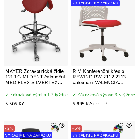
VYRÁBÍME NA ZAKÁZKU
MAYER Zdravotnická židle
RIM Konferenční křeslo
1213 G MI DENT čalounění
REWIND RW 2112 2113
MEDIFLEX SILVERTEX
čalounění VALENCIA
koženka
koženka
Zákazková výroba 1-2 týždne
Zákazková výroba 3-5 týždne
5 505 Kč
5 895 Kč
6 550 Kč
- 2%
- 5%
VYRÁBÍME NA ZAKÁZKU
VYRÁBÍME NA ZAKÁZKU