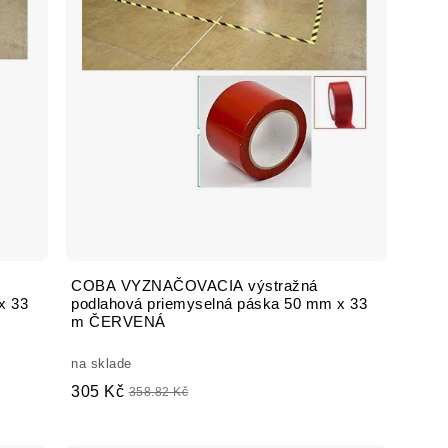
COBA VYZNAČOVACIA výstražná
x 33
podlahová priemyselná páska 50 mm x 33
m ČERVENÁ
na sklade
305 Kč
358.82 Kč