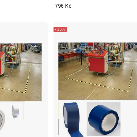
796 Kč
- 15%