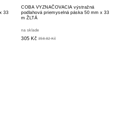
COBA VYZNAČOVACIA výstražná
x 33
podlahová priemyselná páska 50 mm x 33
m ŽLTÁ
na sklade
305 Kč
358.82 Kč