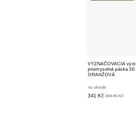
VYZNAČOVACIA výstr
priemyselná páska 5
ORANŽOVÁ
na sklade
341 Kč
358.95 Kč