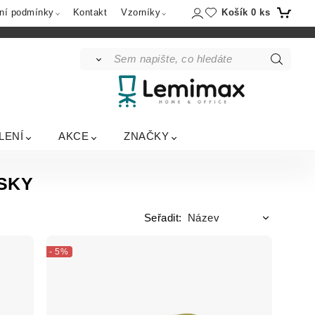
Košík
0
ks
ní podmínky
Kontakt
Vzorníky
LENÍ
AKCE
ZNAČKY
ÁSKY
Seřadit:
- 5%