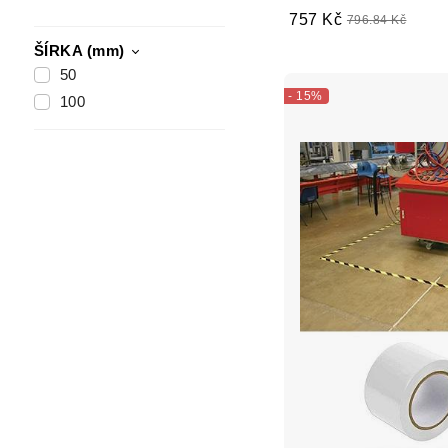
757 Kč
796.84 Kč
ŠÍRKA (mm)
50
- 15%
100