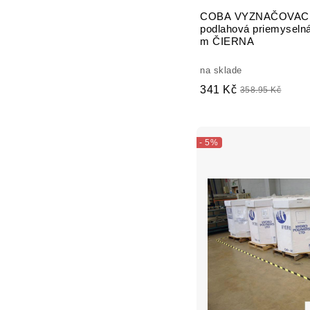
COBA VYZNAČOVACIA
podlahová priemyseln
m ČIERNA
na sklade
341 Kč
358.95 Kč
- 5%