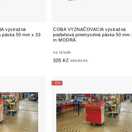
 výstražná
COBA VYZNAČOVACIA výstražná
á páska 50 mm x 33
podlahová priemyselná páska 50 mm 
m MODRÁ
na sklade
305 Kč
358.82 Kč
- 5%