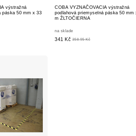
 výstražná
COBA VYZNAČOVACIA výstražná
á páska 50 mm x 33
podlahová priemyselná páska 50 mm 
m ŽLTOČIERNA
na sklade
341 Kč
358.95 Kč