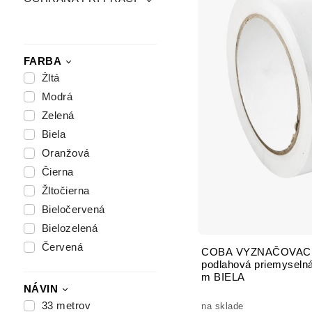
FARBA
Žltá
Modrá
Zelená
Biela
Oranžová
Čierna
Žltočierna
Bieločervená
Bielozelená
Červená
COBA VYZNAČOVACIA
podlahová priemyseln
m BIELA
NÁVIN
33 metrov
na sklade