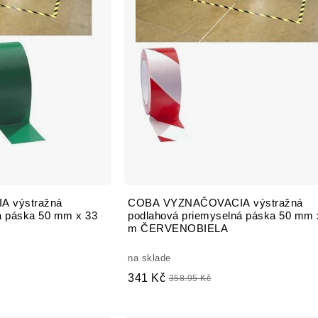
 výstražná
COBA VYZNAČOVACIA výstražná
á páska 50 mm x 33
podlahová priemyselná páska 50 mm 
m ČERVENOBIELA
na sklade
341 Kč
358.95 Kč