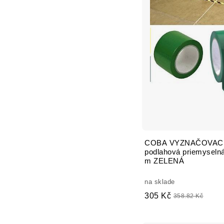
COBA VYZNAČOVACIA
podlahová priemyseln
m ZELENÁ
na sklade
305 Kč
358.82 Kč