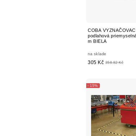
COBA VYZNAČOVACIA
podlahová priemyseln
m BIELA
na sklade
305 Kč
358.82 Kč
- 15%