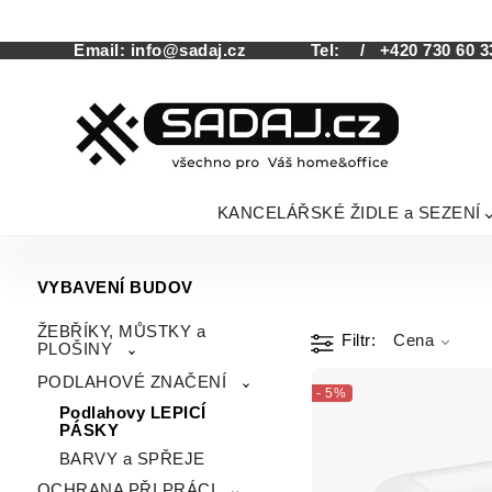
Email:
info@sadaj.cz
Tel:
/ +420 730 60 3
KANCELÁŘSKÉ ŽIDLE a SEZENÍ
VYBAVENÍ BUDOV
ŽEBŘÍKY, MŮSTKY a
Filtr
Cena
PLOŠINY
PODLAHOVÉ ZNAČENÍ
- 5%
Podlahovy LEPICÍ
PÁSKY
BARVY a SPŘEJE
OCHRANA PŘI PRÁCI