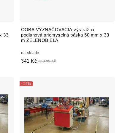
COBA VYZNAČOVACIA výstražná
x 33
podlahová priemyselná páska 50 mm x 33
m ZELENOBIELA
na sklade
341 Kč
358.95 Kč
- 15%