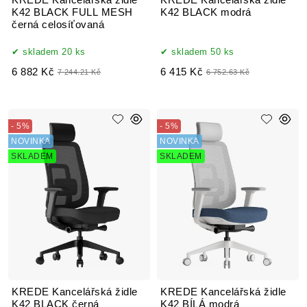
K42 BLACK FULL MESH
K42 BLACK modrá
černá celosíťovaná
skladem 20 ks
skladem 50 ks
6 882 Kč
6 415 Kč
7 244.21 Kč
6 752.63 Kč
- 5%
- 5%
NOVINKA
NOVINKA
SKLADEM
SKLADEM
KREDE Kancelářská židle
KREDE Kancelářská židle
K42 BLACK černá
K42 BÍLÁ modrá