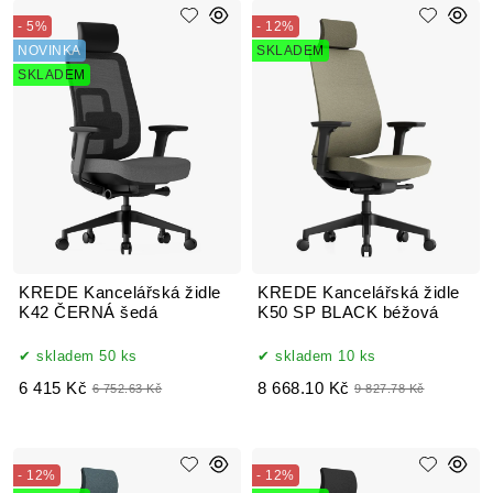
- 5%
- 12%
NOVINKA
SKLADEM
SKLADEM
KREDE Kancelářská židle
KREDE Kancelářská židle
K42 ČERNÁ šedá
K50 SP BLACK béžová
skladem 50 ks
skladem 10 ks
6 415 Kč
8 668.10 Kč
6 752.63 Kč
9 827.78 Kč
- 12%
- 12%