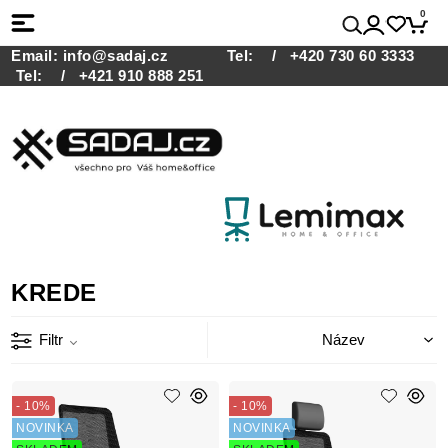
0
Email:
info@sadaj.cz
Tel:
/ +420 730 60 3333
Tel:
/ +421 910 888 251
KREDE
Filtr
- 10%
- 10%
NOVINKA
NOVINKA