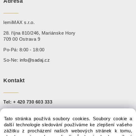
Adresa
lemiMAX s.r.o.
28. října 810/246, Mariánske Hory
709 00 Ostrava 9
Po-Pá: 8:00 - 18:00
So-Ne:
info@sadaj.cz
Kontakt
Tel:
+ 420 730 603 333
+421 910 888 251
Tato stránka používá soubory cookies. Soubory cookie a
Mail:
info@sadaj.cz
další technologie sledování používáme ke zlepšení vašeho
zážitku z procházení našich webových stránek k tomu,