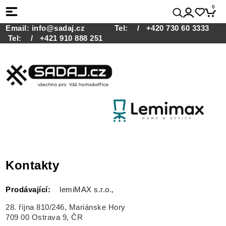
0
Email:
info@sadaj.cz
Tel:
/ +420 730 60 3333
Tel:
/ +421 910 888 251
Kontakty
P
rodávající
:
lemiMAX s.r.o.,
28. října 810/246, Mariánske Hory
709 00 Ostrava 9, ČR