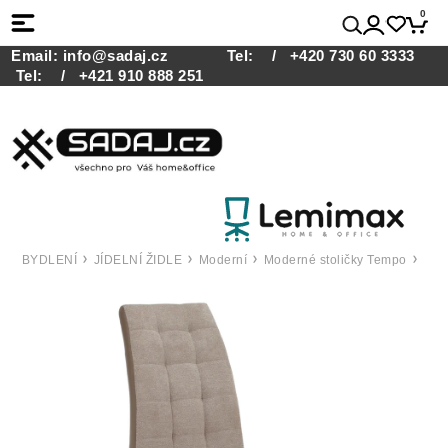
0
Email:
info@sadaj.cz
Tel:
/ +420 730 60 3333
Tel:
/ +421 910 888 251
BYDLENÍ
JÍDELNÍ ŽIDLE
Moderní
Moderné stoličky Tempo