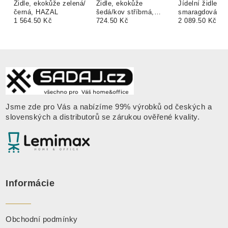
Židle, ekokůže zelená/
Židle, ekokůže
Jídelní židle,
černá, HAZAL
šedá/kov stříbrná,
smaragdová / g
1 564.50 Kč
COLETA NOVA
724.50 Kč
chrom-zlatý, P
2 089.50 Kč
Jsme zde pro Vás a nabízíme 99% výrobků od českých a
slovenských a distributorů se zárukou ověřené kvality
.
Informácie
Obchodní podmínky