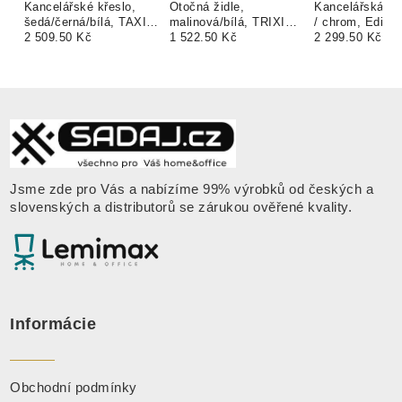
Kancelářské křeslo,
Otočná židle,
Kancelářská ži
šedá/černá/bílá, TAXIS
malinová/bílá, TRIXI
/ chrom, Ediz
2 NEW
2 509.50 Kč
TYP 2
1 522.50 Kč
2 299.50 Kč
Jsme zde pro Vás a nabízíme 99% výrobků od českých a
slovenských a distributorů se zárukou ověřené kvality
.
Informácie
Obchodní podmínky