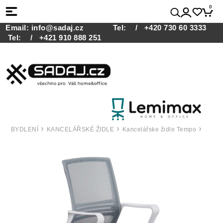
0
Email:
info@sadaj.cz
Tel:
/ +420 730 60 3333
Tel:
/ +421 910 888 251
BYDLENÍ
KANCELÁŘSKÉ ŽIDLE
Kancelářske židle Tempo