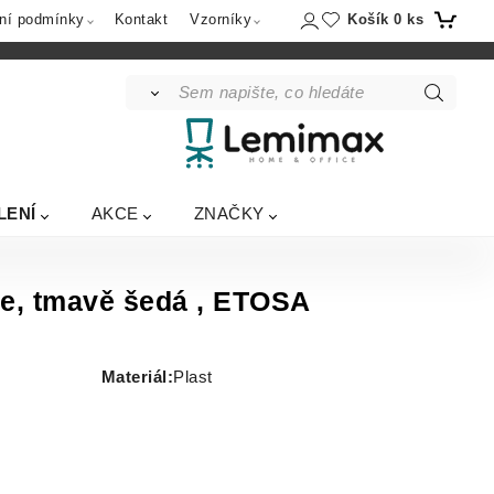
Košík
0
ks
ní podmínky
Kontakt
Vzorníky
LENÍ
AKCE
ZNAČKY
le, tmavě šedá , ETOSA
Materiál
:
Plast