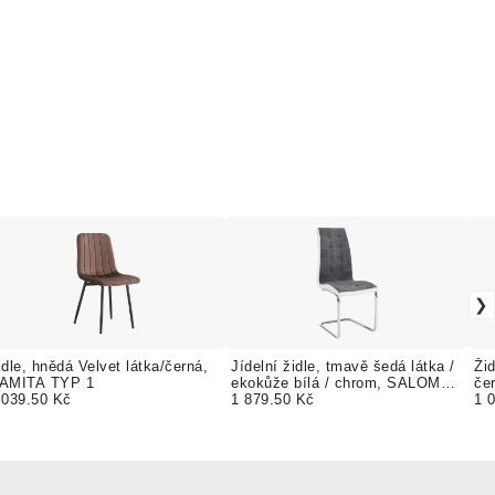
idle, hnědá Velvet látka/černá,
Jídelní židle, tmavě šedá látka /
Žid
AMITA TYP 1
ekokůže bílá / chrom, SALOMA
če
 039.50 Kč
NEW
1 879.50 Kč
1 