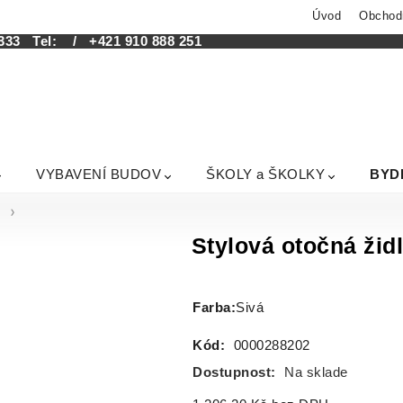
Úvod
Obchod
333
Tel:
/ +421 910 888 251
VYBAVENÍ BUDOV
ŠKOLY a ŠKOLKY
BYD
o
Stylová otočná žid
Farba
:
Sivá
Kód:
0000288202
Dostupnost:
Na sklade