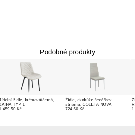
Podobné produkty
Jídelní židle, krémová/černá,
Židle, ekokůže šedá/kov
Ž
ZAINA TYP 1
stříbrná, COLETA NOVA
R
1 459.50 Kč
724.50 Kč
1