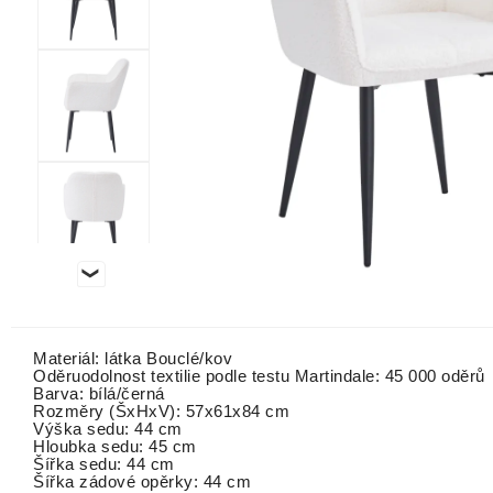
Materiál: látka Bouclé/kov
Oděruodolnost textilie podle testu Martindale: 45 000 oděrů
Barva: bílá/černá
Rozměry (ŠxHxV): 57x61x84 cm
Výška sedu: 44 cm
Hloubka sedu: 45 cm
Šířka sedu: 44 cm
Šířka zádové opěrky: 44 cm