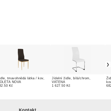
idle, tmavohnědá látka / kov,
Jídelní židle, bílá/chrom,
Ži
OLETA NOVA
VATENA
ko
82.50 Kč
1 627.50 Kč
68
Kontakt