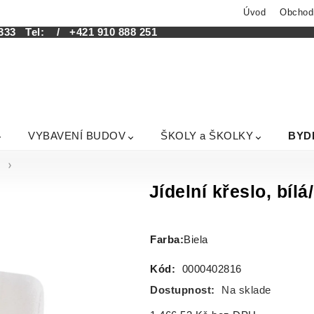
Úvod
Obchod
333
Tel:
/ +421 910 888 251
VYBAVENÍ BUDOV
ŠKOLY a ŠKOLKY
BYD
o
Jídelní křeslo, bíl
Farba
:
Biela
Kód:
0000402816
Dostupnost:
Na sklade