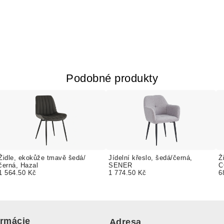
Podobné produkty
Židle, ekokůže tmavě šedá/
Jídelní křeslo, šedá/černá,
Ž
černá, Hazal
SENER
C
1 564.50 Kč
1 774.50 Kč
6
ormácie
Adresa