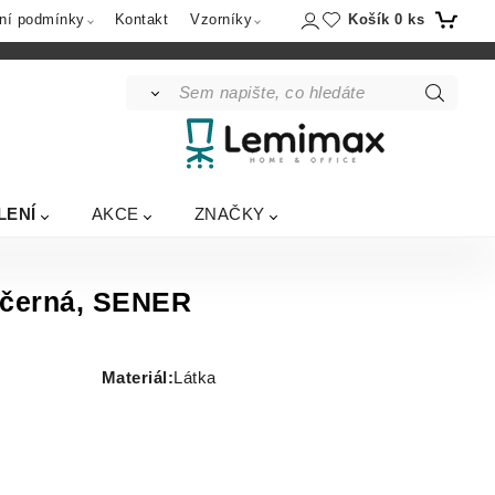
Košík
0
ks
ní podmínky
Kontakt
Vzorníky
LENÍ
AKCE
ZNAČKY
á/černá, SENER
Materiál
:
Látka