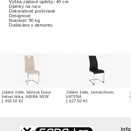
Výška zádové opěrky: 40 cm
Opěrky na ruce
Dekorativně prošívané
Designové
Nosnost: 90 kg
Dodáváno v demontu
Jídelní židle, béžová Dulux
Jídelní židle, černá/chrom,
Velvet látka, ABIRA NEW
VATENA
1 459.50 Kč
1 627.50 Kč
Inf