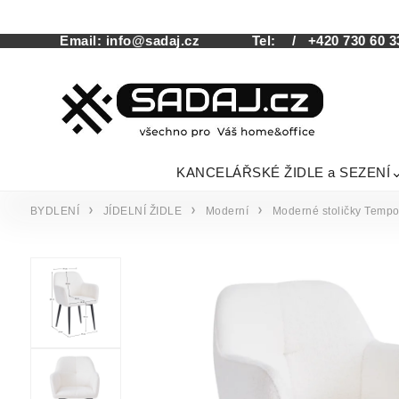
Email:
info@sadaj.cz
Tel:
/ +420 730 60 3
KANCELÁŘSKÉ ŽIDLE a SEZENÍ
BYDLENÍ
JÍDELNÍ ŽIDLE
Moderní
Moderné stoličky Temp