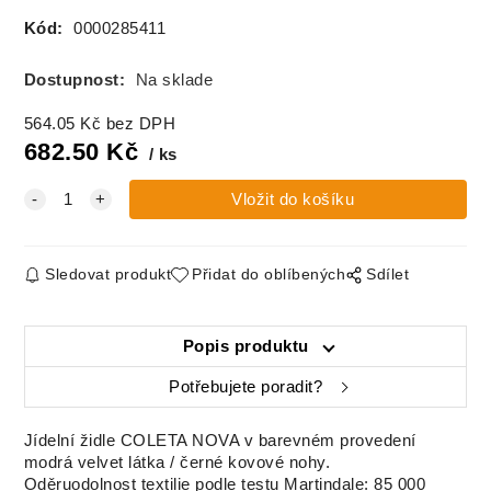
kov, COLETA
COLETA NOVA
COLETA NOVA
COLETA NOVA
NOVA
Kód:
0000285411
Dostupnost:
Na sklade
Židle,
Židle, tmavě
Židle, ekokůže
tmavohnědá
šedá látka /
černá / kov
564.05
Kč
bez DPH
látka / kov,
černý kov,
černá, COLETA
COLETA NOVA
COLETA NOVA
NOVA
682.50
Kč
ks
Sledovat produkt
Přidat do oblíbených
Sdílet
Popis produktu
Potřebujete poradit?
Jídelní židle COLETA NOVA v barevném provedení
modrá velvet látka / černé kovové nohy.
Oděruodolnost textilie podle testu Martindale: 85 000