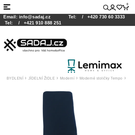
0
Email:
info@sadaj.cz
Tel:
/ +420 730 60 3333
Tel:
/ +421 910 888 251
BYDLENÍ
JÍDELNÍ ŽIDLE
Moderní
Moderné stoličky Tempo