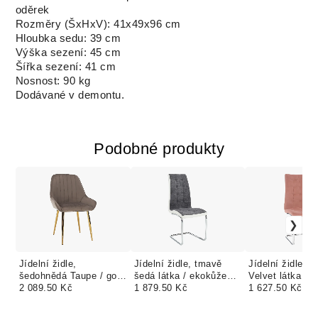
oděrek
Rozměry (ŠxHxV): 41x49x96 cm
Hloubka sedu: 39 cm
Výška sezení: 45 cm
Šířka sezení: 41 cm
Nosnost: 90 kg
Dodávané v demontu.
Podobné produkty
Jídelní židle,
Jídelní židle, tmavě
Jídelní židle, r
šedohnědá Taupe / gold
šedá látka / ekokůže
Velvet látka / 
chrom-zlatý, PERLIA
2 089.50 Kč
bílá / chrom, SALOMA
1 879.50 Kč
SALOMA NEW
1 627.50 Kč
NEW