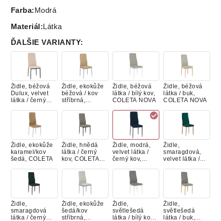
Farba
:
Modrá
Materiál
:
Látka
ĎALŠIE VARIANTY
:
Židle, béžová
Židle, ekokůže
Židle, béžová
Židle, béžová
Dulux, velvet
béžová / kov
látka / bílý kov,
látka / buk,
látka / černý
stříbrná,
COLETA NOVA
COLETA NOVA
kov, COLETA
COLETA NOVA
NOVA
Židle, ekokůže
Židle, hnědá
Židle, modrá,
Židle,
karamel/kov
látka / černý
velvet látka /
smaragdová,
šedá, COLETA
kov, COLETA
černý kov,
velvet látka /
NOVA
COLETA NOVA
dub, COLETA
NOVA
Židle,
Židle, ekokůže
Židle,
Židle,
smaragdová
šedá/kov
světlešedá
světlešedá
látka / černý
stříbrná,
látka / bílý kov,
látka / buk,