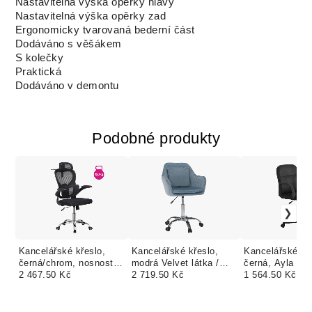
Nastavitelná výška opěrky hlavy
Nastavitelná výška opěrky zad
Ergonomicky tvarovaná bederní část
Dodáváno s věšákem
S kolečky
Praktická
Dodáváno v demontu
Podobné produkty
Kancelářské křeslo,
Kancelářské křeslo,
Kancelářské kř
černá/chrom, nosnost
modrá Velvet látka /
černá, Ayla Ne
150 kg, GILON
2 467.50 Kč
chrom, KLIAN
2 719.50 Kč
1 564.50 Kč