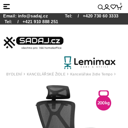
0
Email:
info@sadaj.cz
Tel:
/ +420 730 60 3333
Tel:
/ +421 910 888 251
BYDLENÍ
KANCELÁŘSKÉ ŽIDLE
Kancelářske židle Tempo