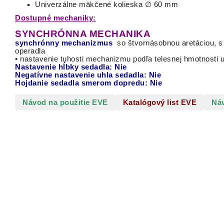
Univerzálne mäkčené kolieska ∅ 60 mm
Dostupné mechaniky:
SYNCHRÓNNA MECHANIKA
synchrónny mechanizmus
so štvornásobnou aretáciou, 
operadla
• nastavenie tuhosti mechanizmu podľa telesnej hmotnosti u
Nastavenie hĺbky sedadla: Nie
Negatívne nastavenie uhla sedadla: Nie
Hojdanie sedadla smerom dopredu: Nie
Návod na použitie EVE
Katalógový list EVE
Ná