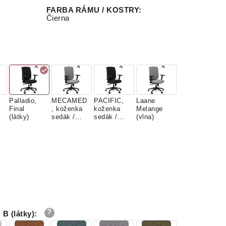
FARBA RÁMU / KOSTRY
:
Čierna
Palladio,
MECAMED
PACIFIC,
Laane
Final
, koženka
koženka
Melange
(látky)
sedák /
sedák /
(vlna)
operadlo
operadlo
látka
látka
B (látky)
: