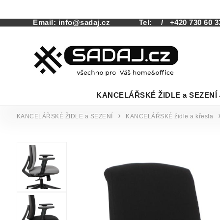
Email:
info@sadaj.cz
Tel:
/ +420 730 60 3
KANCELÁŘSKÉ ŽIDLE a SEZENÍ
KANCELÁŘSKÉ ŽIDLE a SEZENÍ
KANCELÁŘSKÉ židle a křesla