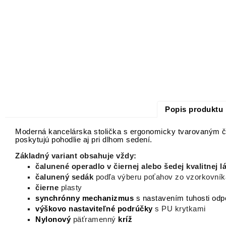
Popis produktu
Moderná kancelárska stolička s ergonomicky tvarovaným 
poskytujú pohodlie aj pri dlhom sedení.
Základný variant obsahuje vždy:
čalunené operadlo v čiernej alebo šedej kvalitnej 
čalunený sedák
podľa výberu poťahov zo vzorkovník
čierne
plasty
synchrónny mechanizmus
s nastavením tuhosti odp
výškovo nastaviteľné podrúčky
s PU krytkami
Nylonový
päťramenný
kríž