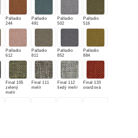
Palladio
Palladio
Palladio
Palladio
244
491
502
516
Palladio
Palladio
Palladio
Palladio
612
811
852
884
Final 105
Final 111
Final 112
Final 133
zelený
melír
šedý melír
oranžová
melír
Final 231
Final 282
Final 611
Final 612
hnedý
šedý melír
čiernošedý
čiernošedý
melír
melír
melír