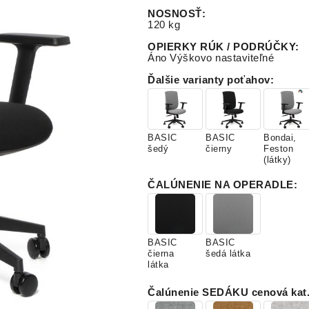
NOSNOSŤ
:
120 kg
OPIERKY RÚK / PODRÚČKY
:
Áno Výškovo nastaviteľné
Ďalšie varianty poťahov
:
BASIC
BASIC
Bondai,
šedý
čierny
Feston
(látky)
ČALÚNENIE NA OPERADLE
:
BASIC
BASIC
čierna
šedá látka
látka
Čalúnenie SEDÁKU cenová kat. 