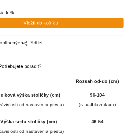
va
5
%
 oblíbených
Sdílet
Potřebujete poradit?
Rozsah od-do (cm)
elková výška stoličky (cm)
96-104
závislosti od nastavenia piestu)
(s podhlavníkom)
Výška sedu stoličky (cm)
46-54
závislosti od nastavenia piestu)