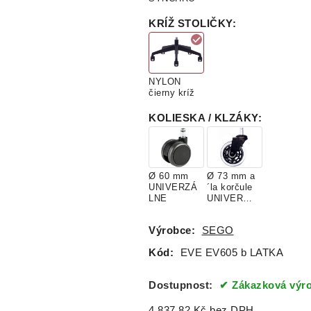
KRÍŽ STOLIČKY
:
Final 613
Final 724
Final 802
čiernošedý
béžová
melír
NYLON
čierny kríž
KOLIESKA / KLZÁKY
:
Ø 60 mm
Ø 73 mm a
UNIVERZÁ
´la korčule
LNE
UNIVERZÁ
LNE /
Nosnosť
Výrobce:
SEGO
295 kg
Kód:
EVE EV605 b LATKA
Dostupnost:
Zákazková výro
4 837.82
Kč
bez DPH