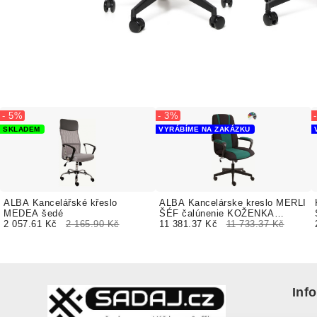
- 5%
- 3%
SKLADEM
VYRÁBÍME NA ZAKÁZKU
ALBA Kancelářské křeslo
ALBA Kancelárske kreslo MERLI
MEDEA šedé
ŠÉF čalúnenie KOŽENKA
2 057.61 Kč
2 165.90 Kč
Valencia, Silvertex
11 381.37 Kč
11 733.37 Kč
Inf