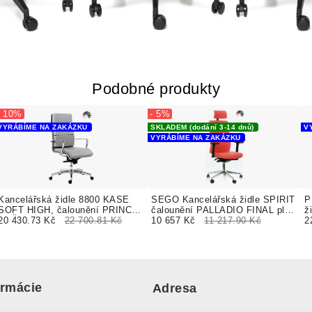
Podobné produkty
- 10%
- 5%
VYRÁBÍME NA ZAKÁZKU
SKLADEM (dodání 3-14 dnů)
V
VYRÁBÍME NA ZAKÁZKU
Kancelářská židle 8800 KASE
SEGO Kancelářská židle SPIRIT
P
SOFT HIGH, čalounění PRINCE
čalounění PALLADIO FINAL plně
ž
KOŽA
20 430.73 Kč
22 700.81 Kč
čalouněná
10 657 Kč
11 217.90 Kč
č
2
ormácie
Adresa