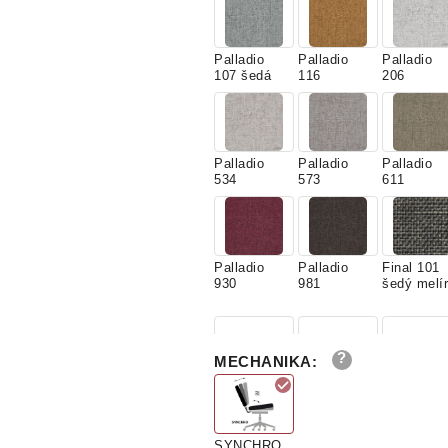
Palladio
Palladio
Palladio
107 šedá
116
206
Palladio
Palladio
Palladio
534
573
611
Palladio
Palladio
Final 101
930
981
šedý melír
MECHANIKA
:
Final 135
Final 137
Final 169
červená
zelený
hnedý
melír
melír
SYNCHRO