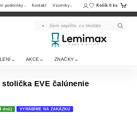
Košík
0
ks
ní podmínky
Kontakt
Vzorníky
LENÍ
AKCE
ZNAČKY
stolička EVE čalúnenie
4 dnů)
VYRÁBÍME NA ZAKÁZKU