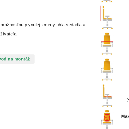
s možnosťou plynulej zmeny uhla sedadla a
žívateľa
vod na montáž
(
Max