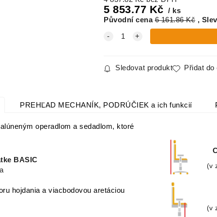
5 853.77
Kč
ks
Původní cena
6 161.86
Kč
Sle
Sledovat produkt
Přidat do
PREHĽAD MECHANÍK, PODRÚČIEK a ich funkcií
čalúneným operadlom a sedadlom, ktoré
C
látke BASIC
(v 
a
oru hojdania a viacbodovou aretáciou
(v 