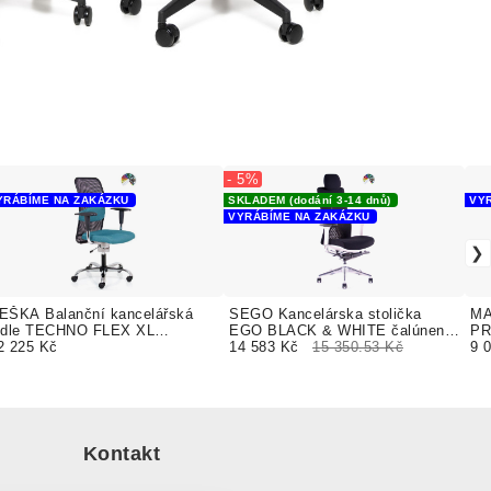
- 5%
YRÁBÍME NA ZAKÁZKU
SKLADEM (dodání 3-14 dnů)
VY
VYRÁBÍME NA ZAKÁZKU
EŠKA Balanční kancelářská
SEGO Kancelárska stolička
MA
idle TECHNO FLEX XL
EGO BLACK & WHITE čalúnenie
PR
alounění TUNDRA koženka
2 225 Kč
BONDAI FESTON
14 583 Kč
15 350.53 Kč
PU
9 
Kontakt