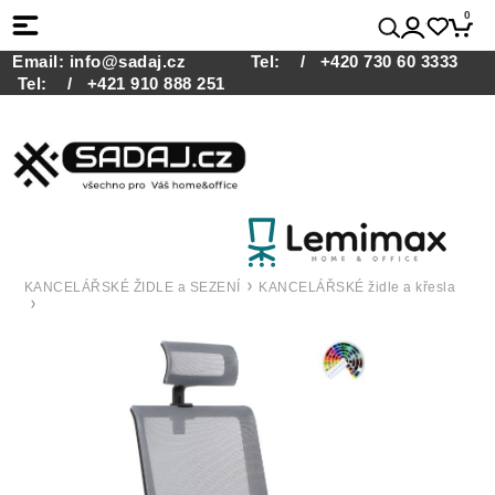
0
Email:
info@sadaj.cz
Tel:
/ +420 730 60 3333
Tel:
/ +421 910 888 251
KANCELÁŘSKÉ ŽIDLE a SEZENÍ
KANCELÁŘSKÉ židle a křesla