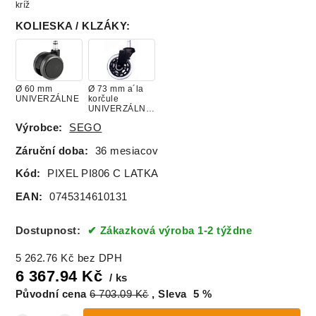
kríž
KOLIESKA / KLZÁKY
:
Ø 60 mm
Ø 73 mm a´la
UNIVERZÁLNE
korčule
UNIVERZÁLNE
/ Nosnosť 295
Výrobce:
SEGO
kg
Záruční doba:
36 mesiacov
Kód:
PIXEL PI806 C LATKA
EAN:
0745314610131
Dostupnost:
Zákazková výroba 1-2 týždne
5 262.76
Kč
bez DPH
6 367.94
Kč
ks
Původní cena
6 703.09
Kč
Sleva
5
%