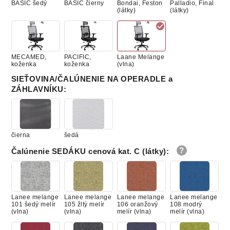
BASIC šedý
BASIC čierny
Bondai, Feston
Palladio, Final
(látky)
(látky)
MECAMED,
PACIFIC,
Laane Melange
koženka
koženka
(vlna)
SIEŤOVINA/ČALÚNENIE NA OPERADLE a
ZÁHLAVNÍKU
:
čierna
šedá
Čalúnenie SEDÁKU cenová kat. C (látky)
:
Lanee melange
Lanee melange
Lanee melange
Lanee melange
101 šedý melír
105 žltý melír
106 oranžový
108 modrý
(vlna)
(vlna)
melír (vlna)
melír (vlna)