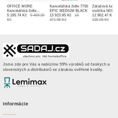
OFFICE MORE
Kancelářská židle 7750
Záťažová kance
Kancelářská židle
EPIC MEDIUM BLACK
stolička NON
SWIFT GREY šedá
5 195.74 Kč
5 469.20
13 923.95 Kč
15
24/7 čalúnenie
12 902.47 Kč
Kč
471.06 Kč
BONDAI, BOM
336.08 Kč
FORTIS
Jsme zde pro Vás a nabízíme 99% výrobků od českých a
slovenských a distributorů se zárukou ověřené kvality
.
Informácie