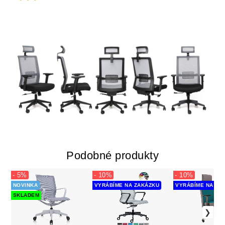
Podobné produkty
- 5%
- 10%
- 10%
NOVINKA
VYRÁBÍME NA ZAKÁZKU
VYRÁBÍME NA ZA
SKLADEM