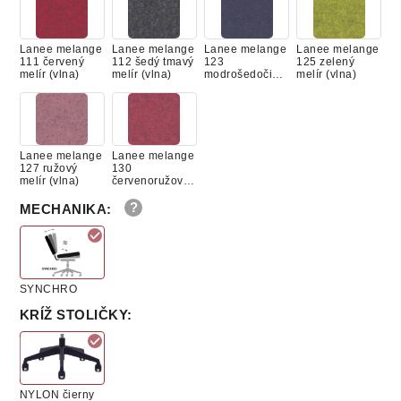
Lanee melange
Lanee melange
Lanee melange
Lanee melange
111 červený
112 šedý tmavý
123
125 zelený
melír (vlna)
melír (vlna)
modrošedočier
melír (vlna)
na (vlna)
Lanee melange
Lanee melange
127 ružový
130
melír (vlna)
červenoružový
melír (vlna)
MECHANIKA
:
SYNCHRO
KRÍŽ STOLIČKY
:
NYLON čierny