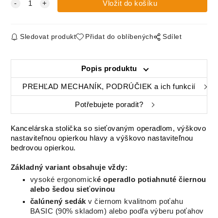
Sledovat produkt
Přidat do oblíbených
Sdílet
Popis produktu
PREHĽAD MECHANÍK, PODRÚČIEK a ich funkcií
Potřebujete poradit?
Kancelárska stolička so sieťovaným operadlom, výškovo
nastaviteľnou opierkou hlavy a výškovo nastaviteľnou
bedrovou opierkou.
Základný variant obsahuje vždy:
vysoké ergonomick
é operadlo potiahnuté čiernou
alebo šedou sieťovinou
čalúnený sedák
v čiernom kvalitnom poťahu
BASIC (90% skladom) alebo podľa výberu poťahov