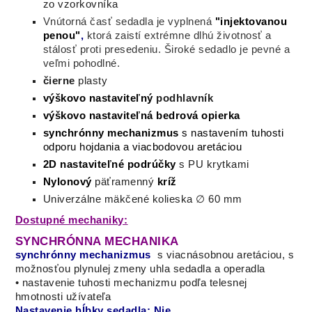
zo vzorkovníka
Vnútorná
časť
sedadla
je vyplnená
"
injektovanou
penou
"
,
ktorá zaistí
extrémne
dlhú
životnosť
a
stálosť
proti
presedeniu. Široké sedadlo je pevné a
veľmi pohodlné.
čierne
plasty
výškovo nastaviteľný
podhlavník
výškovo nastaviteľná bedrová opierka
synchrónny mechanizmus
s nastavením tuhosti
odporu hojdania a viacbodovou aretáciou
2D nastaviteľné podrúčky
s PU krytkami
Nylonový
päťramenný
kríž
Univerzálne mäkčené kolieska ∅ 60 mm
Dostupné mechaniky:
SYNCHRÓNNA MECHANIKA
synchrónny mechanizmus
s viacnásobnou aretáciou, s
možnosťou plynulej zmeny uhla sedadla a operadla
• nastavenie tuhosti mechanizmu podľa telesnej
hmotnosti užívateľa
Nastavenie hĺbky sedadla: Nie