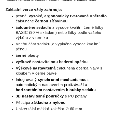
Základní verze vždy zahrnuje:
pevné
, vysoké, ergonomicky tvarované opěradlo
čalouněné
černou síťovinou
čalouněné sedadlo
z vysoce kvalitní černé látky
BASIC (90 % skladem) nebo látky podle vašeho
výběru z vzorníku
Vnitřní
část
sedáku
je vyplněna
vysoce kvalitní
pěnou
černé
plasty
výškově nastavitelnou bederní opěrku
V
ý
š
kově nastavitelná
čalouněná opěrka hlavy s
kloubem v černé barvě
Integrovaný
synchronní mechanismus
s
automatickým nastavením protizávaží a
horizontálním nastavením hloubky sedáku
3D nastavitelné područky
s PU potahy
Pěticípá
základna z nylonu
Univerzální měkká kolečka ∅ 60 mm