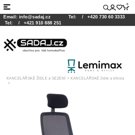
0
Email:
info@sadaj.cz
Tel:
/ +420 730 60 3333
Tel:
/ +421 910 888 251
KANCELÁŘSKÉ ŽIDLE a SEZENÍ
KANCELÁŘSKÉ židle a křesla