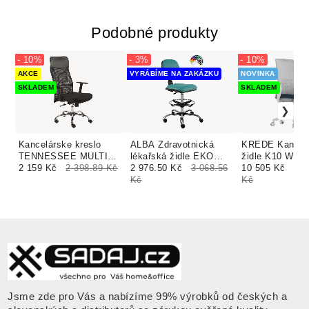
Podobné produkty
- 10%
- 3%
- 10%
AKCE
VYRÁBÍME NA ZAKÁZKU
NOVINKA
SKLADEM
SKLADEM
Kancelárske kreslo
ALBA Zdravotnická
KREDE Kancel
TENNESSEE MULTI
lékařská židle EKO
židle K10 WHI
MEDEA čierne
2 159 Kč
2 398.89 Kč
čalounění FILL,
2 976.50 Kč
3 068.56
10 505 Kč
11 
SUEDINE
Kč
Kč
Jsme zde pro Vás a nabízíme 99% výrobků od českých a