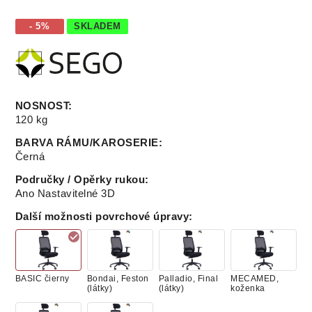
- 5%
SKLADEM
NOSNOST
:
120 kg
BARVA RÁMU/KAROSERIE
:
Černá
Područky / Opěrky rukou
:
Ano Nastavitelné 3D
Další možnosti povrchové úpravy
:
BASIC čierny
Bondai, Feston
Palladio, Final
MECAMED,
(látky)
(látky)
koženka