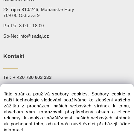
28. října 810/246, Mariánske Hory
709 00 Ostrava 9
Po-Pá: 8:00 - 18:00
So-Ne:
info@sadaj.cz
Kontakt
Tel:
+ 420 730 603 333
+421 910 888 251
Tato stránka používá soubory cookies. Soubory cookie a
Mail:
info@sadaj.cz
další technologie sledování používáme ke zlepšení vašeho
zážitku z procházení našich webových stránek k tomu,
abychom vám zobrazovali přizpůsobený obsah a cílené
reklamy, k analýze návštěvnosti našich webových stránek
ak pochopení toho, odkud naši návštěvníci přicházejí.
Více
Copyright © 2020 SADAJ.CZ, V
šechna práva vyhrazena
informací