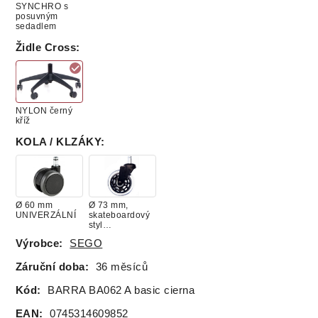
SYNCHRO s
posuvným
sedadlem
Židle Cross
:
NYLON černý
kříž
KOLA / KLZÁKY
:
Ø 60 mm
Ø 73 mm,
UNIVERZÁLNÍ
skateboardový
styl
UNIVERSAL /
Výrobce:
SEGO
Nosnost 295 kg
Záruční doba:
36 měsíců
Kód:
BARRA BA062 A basic cierna
EAN:
0745314609852