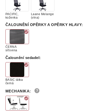
PACIFIC,
Laane Melange
koženka
(vlna)
ČALOUNĚNÍ OPĚRKY A OPĚRKY HLAVY
:
ČERNÁ
síťovina
Čalounění sedadel
:
BASIC látka
černá
MECHANIKA
: