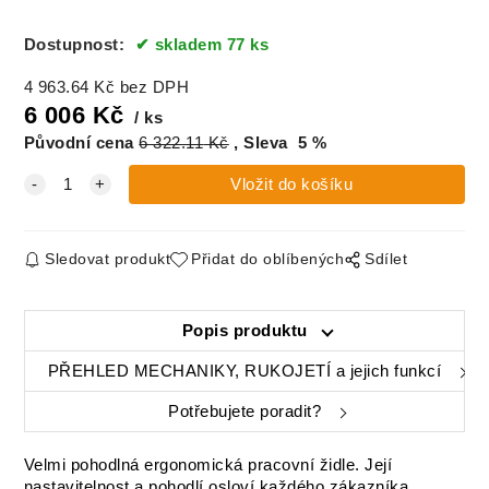
Dostupnost:
skladem 77 ks
4 963.64
Kč
bez DPH
6 006
Kč
ks
Původní cena
6 322.11
Kč
Sleva
5
%
Sledovat produkt
Přidat do oblíbených
Sdílet
Popis produktu
PŘEHLED MECHANIKY, RUKOJETÍ a jejich funkcí
Potřebujete poradit?
Velmi pohodlná ergonomická pracovní židle. Její
nastavitelnost a pohodlí osloví každého zákazníka.